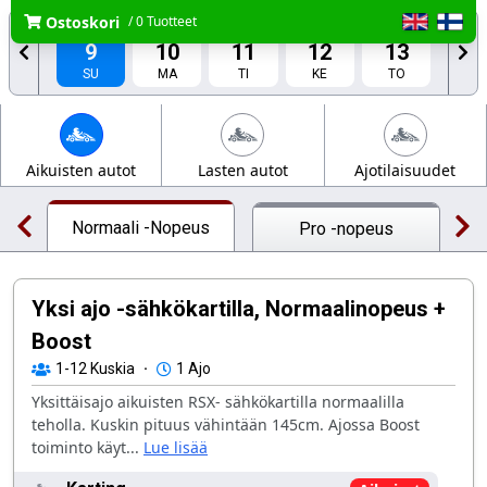
Ostoskori
/ 0 Tuotteet
ELO
ELO
ELO
ELO
ELO
9
10
11
12
13
SU
MA
TI
KE
TO
ELO
ELO
14
15
PE
LA
Aikuisten autot
Lasten autot
Ajotilaisuudet
Normaali -Nopeus
Pro -nopeus
P
Yksi ajo -sähkökartilla, Normaalinopeus +
Boost
1-12
Kuskia
·
1 Ajo
Yksittäisajo aikuisten RSX- sähkökartilla normaalilla
teholla. Kuskin pituus vähintään 145cm. Ajossa Boost
toiminto käyt...
Lue lisää