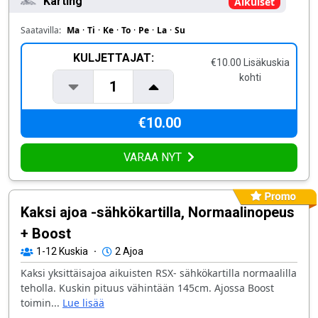
Karting
Aikuiset
Saatavilla:
Ma
·
Ti
·
Ke
·
To
·
Pe
·
La
·
Su
KULJETTAJAT:
€10.00 Lisäkuskia
kohti
1
€10.00
VARAA NYT
Kaksi ajoa -sähkökartilla, Normaalinopeus
+ Boost
1-12
Kuskia
·
2 Ajoa
Kaksi yksittäisajoa aikuisten RSX- sähkökartilla normaalilla
teholla. Kuskin pituus vähintään 145cm. Ajossa Boost
toimin...
Lue lisää