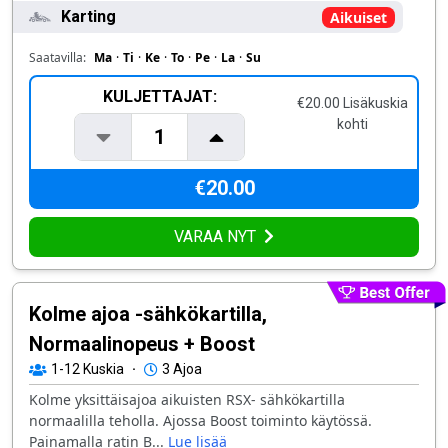
Karting
Aikuiset
Saatavilla:
Ma
·
Ti
·
Ke
·
To
·
Pe
·
La
·
Su
KULJETTAJAT:
€20.00 Lisäkuskia
kohti
1
€20.00
VARAA NYT
Kolme ajoa -sähkökartilla,
Normaalinopeus + Boost
1-12
Kuskia
·
3 Ajoa
Kolme yksittäisajoa aikuisten RSX- sähkökartilla
normaalilla teholla. Ajossa Boost toiminto käytössä.
Painamalla ratin B...
Lue lisää